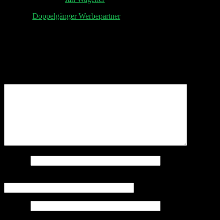
Aktuelle
Doppelgänger Werbepartner
Schreibe einen Kommentar
Deine E-Mail-Adresse wird nicht veröffentlicht.
Erforderliche Felder sind mit
*
markiert
Kommentar
*
Name
*
E-Mail-Adresse
*
Website