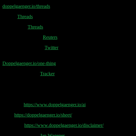
Threads in Deutschland installieren:
doppelgaenger.io/threads
Pip auf
Threads
Glöckler auf
Threads
Nasdaq rebalancing:
Reuters
Auto-Marken Grafik:
Twitter
Glöcklers ONE Thing Kalendar:
Doppelgaenger.io/one-thing
Threads user count
Tracker
Doppelgänger Tech Talk Podcast
AI by Pip:
https://www.doppelgaenger.io/ai
Sheet
https://doppelgaenger.io/sheet/
Disclaimer
https://www.doppelgaenger.io/disclaimer/
Post Production by
Jan Wagener