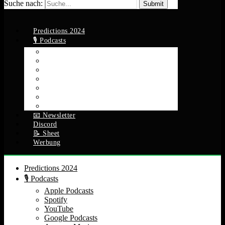
Suche nach:
Predictions 2024
🎙️ Podcasts
Apple Podcasts
Spotify
YouTube
Google Podcasts
Amazon Music
RSS Feed
Alle Episoden
📧 Newsletter
Discord
📝 Sheet
Werbung
Predictions 2024
🎙️ Podcasts
Apple Podcasts
Spotify
YouTube
Google Podcasts