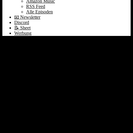
Amazon Music
RSS Feed
Alle Episoden
📧 Newsletter
Discord
📝 Sheet
Werbung
265 Threads | Deal
Vermittlung | Peak
ChatGPT Hype |
Umgangston mit AI |
Coding Bootcamps | Pips