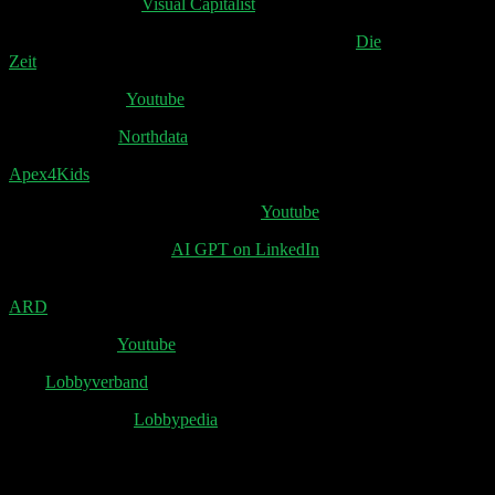
Brand Reputation:
Visual Capitalist
Interview mit Wirtschaftsforscher Clemens Fuest:
Die
Zeit
STR F Privatjet:
Youtube
FT Air GmbH:
Northdata
Apex4Kids
Nachricht für Ella: without consent:
Youtube
Äpfel pflücken mit AI:
AI GPT on LinkedIn
FDP kritisiert Gesetzesentwurf gegen Kinderwerbung:
ARD
Zucker Lobby:
Youtube
FDP
Lobbyverband
Parteisponsoring:
Lobbypedia