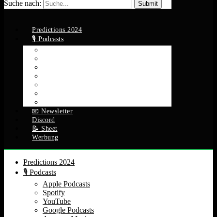
Suche nach:
Predictions 2024
🎙️ Podcasts
Apple Podcasts
Spotify
YouTube
Google Podcasts
Amazon Music
RSS Feed
Alle Episoden
📧 Newsletter
Discord
📝 Sheet
Werbung
Predictions 2024
🎙️ Podcasts
Apple Podcasts
Spotify
YouTube
Google Podcasts