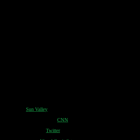
(00:30:30) LinkedIn
(00:36:40) Lilium
(00:44:10) Privatjet
(01:11:00) Air.ai
(01:22:30) Kinder in Social Media
(01:25:00) Claude.ai
(01:29:30) Zuckerwerbeverbot
(01:50:00) Ehegattensplitting
Shownotes:
Notes from
Sun Valley
Twitter Cashflow Problem:
CNN
Auto-Marken Politik:
Twitter