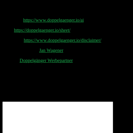
Doppelgänger Tech Talk Podcast
AI by Pip:
https://www.doppelgaenger.io/ai
Sheet
https://doppelgaenger.io/sheet/
Disclaimer
https://www.doppelgaenger.io/disclaimer/
Post Production by
Jan Wagener
Aktuelle
Doppelgänger Werbepartner
Schreibe einen Kommentar
Deine E-Mail-Adresse wird nicht veröffentlicht.
Erforderliche Felder sind mit
*
markiert
Kommentar
*