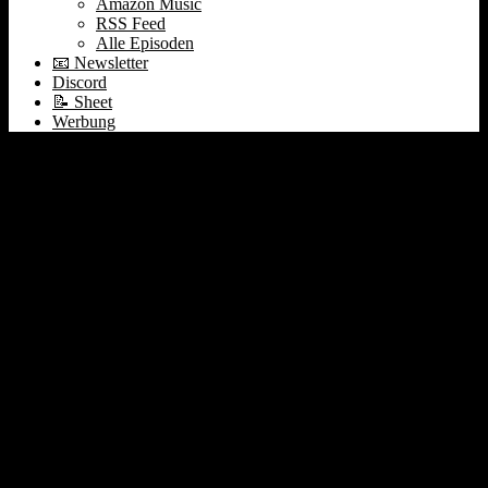
Amazon Music
RSS Feed
Alle Episoden
📧 Newsletter
Discord
📝 Sheet
Werbung
267 Ehegattensplitting |
Lobbyismus |
Zuckerwerbeverbot | Der
Impact von Privatjets |
Air.ai & Claude.ai |