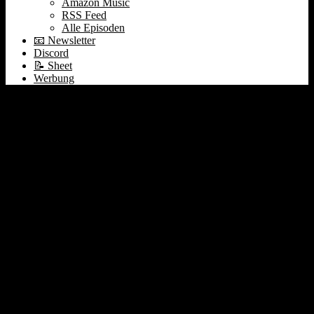
Amazon Music
RSS Feed
Alle Episoden
📧 Newsletter
Discord
📝 Sheet
Werbung
278 ⌚Rolex übernimmt
Bucherer | Scayle &
AboutYou | Nvidia
Earnings Wahnsinn |