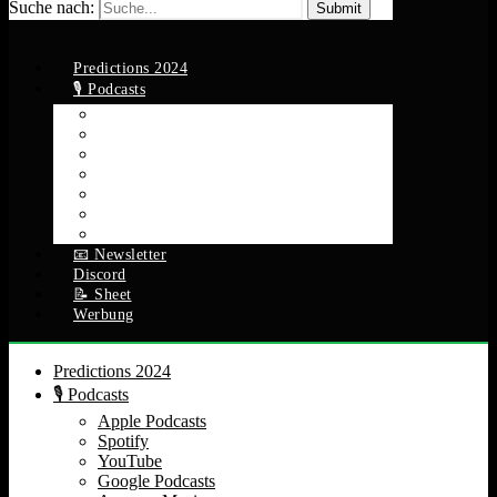
Suche nach:
Predictions 2024
🎙️ Podcasts
Apple Podcasts
Spotify
YouTube
Google Podcasts
Amazon Music
RSS Feed
Alle Episoden
📧 Newsletter
Discord
📝 Sheet
Werbung
Predictions 2024
🎙️ Podcasts
Apple Podcasts
Spotify
YouTube
Google Podcasts