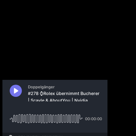
Förderprogramme für
Gründung | Snowflake,
Pelton, Tonies, Affirm,
Splunk
26. August 2023