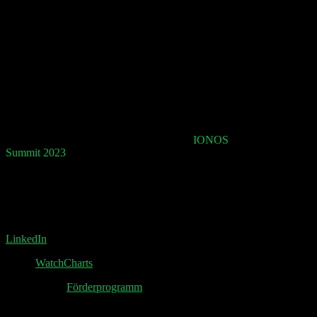
(01:19:00) Affirm
(01:26:30) Tonies
(01:33:30) Splunk
Shownotes:
Werbung: Sichere dir jetzt ein Ticket zum
IONOS
Summit 2023
und sei dabei, wenn Philipp Klöckner
am 27. September um 10:30 seine “Age of Efficiency”
Keynote in Berlin präsentiert.
Rolex Post von Chrono24 Co-CEO Tim Stracke:
LinkedIn
Rolex
WatchCharts
InnoFounder
Förderprogramm