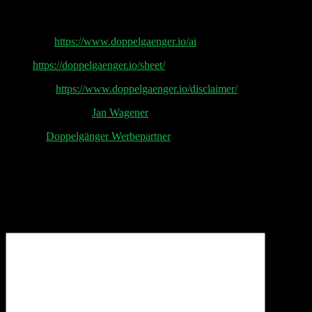
Doppelgänger Tech Talk Podcast
AI by Pip:
https://www.doppelgaenger.io/ai
Sheet
https://doppelgaenger.io/sheet/
Disclaimer
https://www.doppelgaenger.io/disclaimer/
Post Production by
Jan Wagener
Aktuelle
Doppelgänger Werbepartner
Schreibe einen Kommentar
Deine E-Mail-Adresse wird nicht veröffentlicht.
Erforderliche Felder sind mit
*
markiert
Kommentar
*