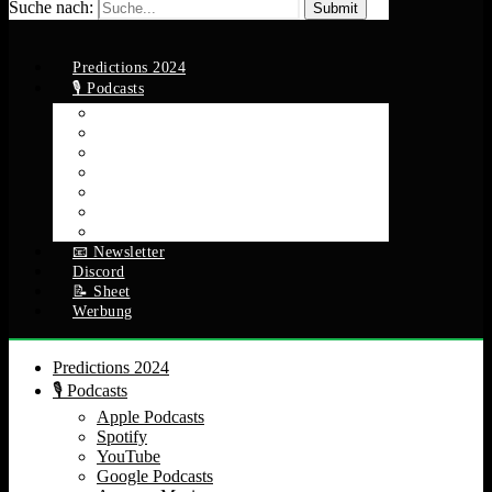
Suche nach:
Predictions 2024
🎙️ Podcasts
Apple Podcasts
Spotify
YouTube
Google Podcasts
Amazon Music
RSS Feed
Alle Episoden
📧 Newsletter
Discord
📝 Sheet
Werbung
Predictions 2024
🎙️ Podcasts
Apple Podcasts
Spotify
YouTube
Google Podcasts