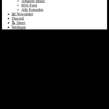
Amazon Music
RSS Feed
Alle Episoden
📧 Newsletter
Discord
📝 Sheet
Werbung
279 Finanzbildung | 💰
Die VC & PE Fonds
Logik | CoreWeave &
Nvidia | Instacart &