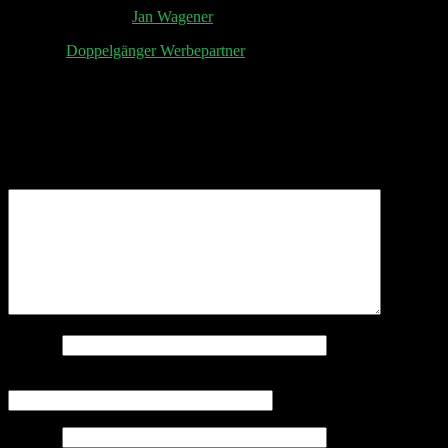
Post Production by
Jan Wagener
Aktuelle
Doppelgänger Werbepartner
Schreibe einen Kommentar
Deine E-Mail-Adresse wird nicht veröffentlicht.
Erforderliche Felder sind mit
*
markiert
Kommentar
*
Name
*
E-Mail-Adresse
*
Website