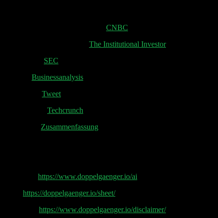
Shownotes:
Morgan Stanley zu Crowdstrike:
CNBC
New Reality of VC Funds:
The Institutional Investor
Instacart S1:
SEC
Instacart
Businessanalysis
CoreWeave
Tweet
Klaviyo IPO:
Techcrunch
Klaviyo S1
Zusammenfassung
Doppelgänger Tech Talk Podcast
AI by Pip:
https://www.doppelgaenger.io/ai
Sheet
https://doppelgaenger.io/sheet/
Disclaimer
https://www.doppelgaenger.io/disclaimer/