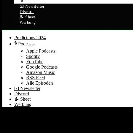
Alle Episoden
📧 Newsletter
Discord
📝 Sheet
Werbung
Predictions 2024
🎙️ Podcasts
Apple Podcasts
Spotify
YouTube
Google Podcasts
Amazon Music
RSS Feed
Alle Episoden
📧 Newsletter
Discord
📝 Sheet
Werbung