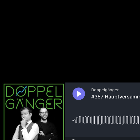
357 Hauptversammlung mit Pip 
AirBnb Verbote | xAI & Hesling 
29. Mai 2024