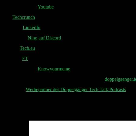
Will I Am Insider:
Youtube
xAI:
Techcrunch
Redstone:
LinkedIn
Outro heute:
Nino auf Discord
Helsing:
Tech.eu
Softbank:
FT
Chauffeur Meme:
Knowyourmeme
📧 Abonniere jetzt den Doppelgänger Newsletter auf
doppelgaenger.
👋 Aktuelle
Werbepartner des Doppelgänger Tech Talk Podcasts
, uns
Schreibe einen Kommentar
Deine E-Mail-Adresse wird nicht veröffentlicht.
Erforderliche Felder 