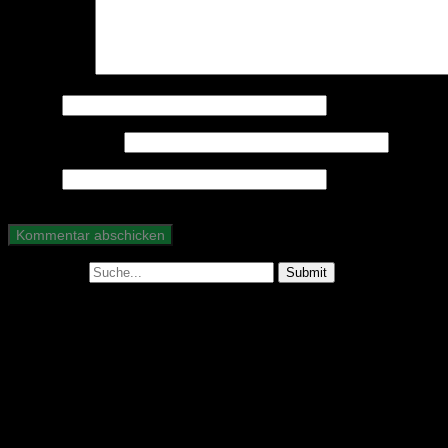
Kommentar
*
Name
*
E-Mail-Adresse
*
Website
Suche nach: