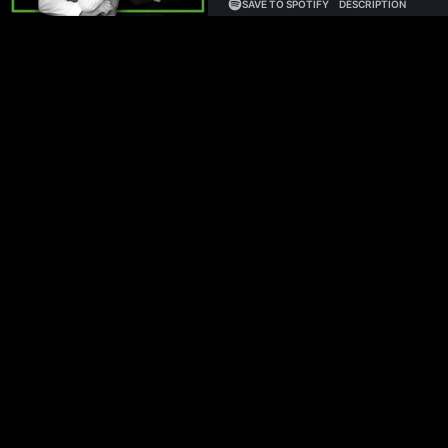
Was macht Glöckler in Schottland? Und Pip in Luxemburg? Was glaubt
eine Hauptversammlung ab?
Werbung:
Informiere dich über die Cybersecurity Services und Pen-
Philipp Glöckler und Philipp Klöckner sprechen heute über:
00:00:00 Intro
00:06:45 Hauptversammlung
00:16:00 AirBnb Verbote
00:26:00 AI Musik Udio
00:34:45 OpenAI x News Unternehmen
00:51:20 Elons xAI
01:08:45 Softbank
01:10:00 Helsing AI
Shownotes: