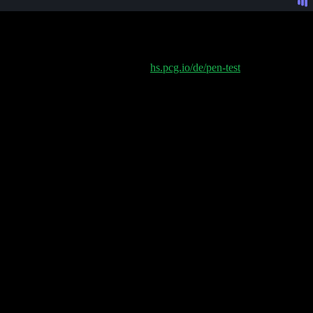
 Pip passiert mit dem Short Term Rental Markt? Wie läuft eigentlich
Tests der Public Cloud Group auf:
hs.pcg.io/de/pen-test