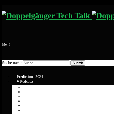
Menü
Suche nach:
Predictions 2024
🎙️ Podcasts
Apple Podcasts
Spotify
YouTube
Google Podcasts
Amazon Music
RSS Feed