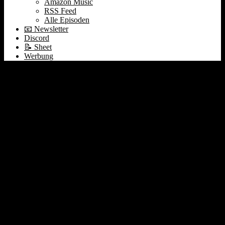
Amazon Music
RSS Feed
Alle Episoden
📧 Newsletter
Discord
📝 Sheet
Werbung
374 Perplexity vs.
OpenAI SearchGPT vs.
Google Suche | Bunch |
ServiceNow Earnings |
Kaulitz Hills Live