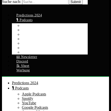
Suche nach:
Predictions 2024
🎙️ Podcasts
Apple Podcasts
Spotify
YouTube
Google Podcasts
Amazon Music
RSS Feed
Alle Episoden
📧 Newsletter
Discord
📝 Sheet
Werbung
Predictions 2024
🎙️ Podcasts
Apple Podcasts
Spotify
YouTube
Google Podcasts