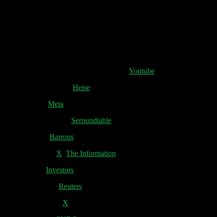
(00:56:00) OpenAI Search
(01:01:45) OpenAI Verluste
(01:19:30) ServiceNow Earnings
Shownotes:
Inside Mark Zuckerberg’s AI Era Video:
Youtube
Meta Brillen Einsteig:
Heise
Open Source:
Meta
Reddit blocked Bing:
Seroundtable
Alphabet fällt:
Barrons
OpenAI Verlust:
X
,
The Information
ServiceNow:
Investors
Tesla Board xAI:
Reuters
X Daten für Grok:
X