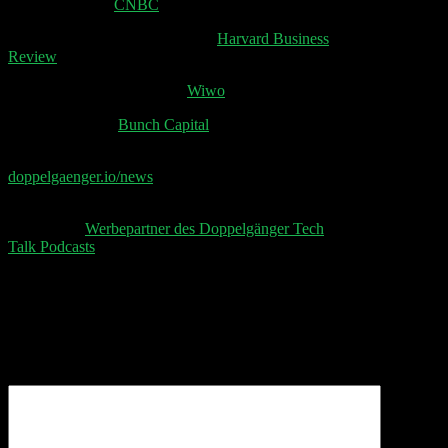
Elon as a father:
CNBC
How will you measure your life:
Harvard Business
Review
Es rumpelt bei Mister Spex:
Wiwo
$15.5M Series A
Bunch Capital
📧 Abonniere jetzt den Doppelgänger Newsletter auf
doppelgaenger.io/news
und erhalte jeden Montag die
relevanten News der Woche 📧
👋 Aktuelle
Werbepartner des Doppelgänger Tech
Talk Podcasts
, unser Sheet und der Disclaimer 👋
Schreibe einen Kommentar
Deine E-Mail-Adresse wird nicht veröffentlicht.
Erforderliche Felder sind mit
*
markiert
Kommentar
*