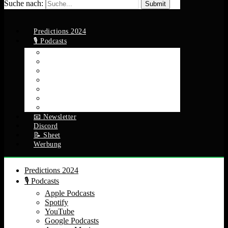
Suche nach:
Predictions 2024
🎙️ Podcasts
Apple Podcasts
Spotify
YouTube
Google Podcasts
Amazon Music
RSS Feed
Alle Episoden
📧 Newsletter
Discord
📝 Sheet
Werbung
Predictions 2024
🎙️ Podcasts
Apple Podcasts
Spotify
YouTube
Google Podcasts