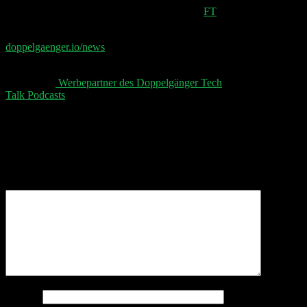
Ilya Sutskever’s ‘safe’ AI start-up raises $1bn
FT
📧 Abonniere jetzt den Doppelgänger Newsletter auf
doppelgaenger.io/news
und erhalte jeden Montag die
relevanten News der Woche 📧
👋 Aktuelle
Werbepartner des Doppelgänger Tech
Talk Podcasts
, unser Sheet und der Disclaimer 👋
Schreibe einen Kommentar
Deine E-Mail-Adresse wird nicht veröffentlicht.
Erforderliche Felder sind mit
*
markiert
Kommentar
*
Name
*