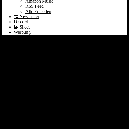
Amazon Music
RSS Feed
Alle Episoden
📧 Newsletter
Discord
📝 Sheet
Werbung
386 Aleph Alpha Pivot |
$1bn für Ilya Sutskever |
Earnings von UiPath
C3ai und Braze