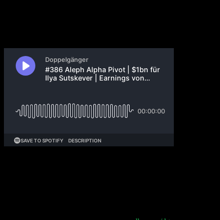
7. September 2024
Der Executive MBA-Studenten telefoniert mit dem
Urlauber Philipp Klöckner. Würde Pip in Ilya
Sutskever’s AI Start-up investieren? Aleph Alpha
macht einen Pivot. Gibt es einen „intelligenten“ Weg,
Einzelaktien-Positionen zu verkaufen? Earnings von
UiPath, C3ai und Braze.