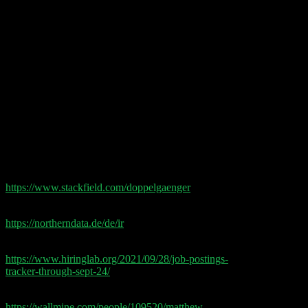
00:48 Boohoo
00:53 Supply Chain – Big Rehiring
01:15 Northern Data
Shownotes:
Doppelgänger Tech Talk Podcast
Werbepartner: Ihr könnt das All-in-One Collaboration
Tool aus Deutschland, Stackfield, 14 Tage kostenlos
testen. Mit dem Gutscheincode DG20 gibt es 20% auf
das erste Vertragsjahr
https://www.stackfield.com/doppelgaenger
Northern Data Präsentation:
https://northerndata.de/de/ir
Indeed Studie:
https://www.hiringlab.org/2021/09/28/job-postings-
tracker-through-sept-24/
Cloudflare CEO Insider-Trading:
https://wallmine.com/people/109520/matthew-