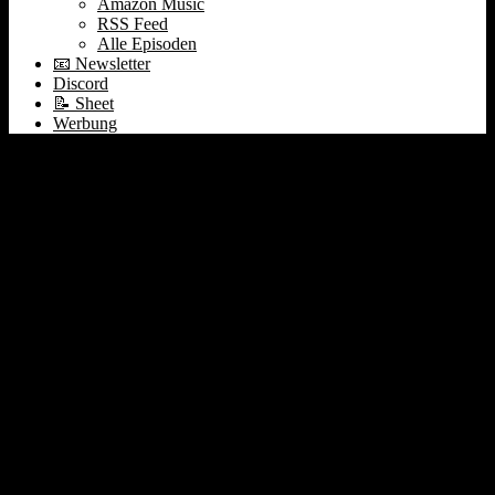
Amazon Music
RSS Feed
Alle Episoden
📧 Newsletter
Discord
📝 Sheet
Werbung
#80 Ozy | Das nächste
AWS | BaFin Anzeige
Northern Data | Olaplex
IPO | Boohoo | Jobmarkt
& Supply Chain Crisis