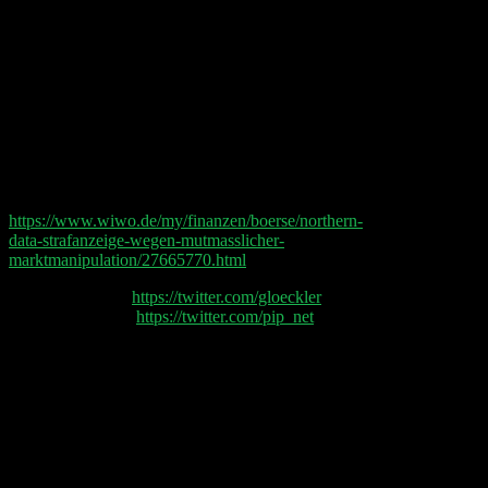
der Firma zu loben. Wir reden über das IPO der Hair
Bonding Company Olaplex und klären warum
Boohoo nicht so gut bewertet ist wie Zalando.
Außerderm erörtern wir, wie Cloudflare mit R2 dem
Traum vom nächsten AWS näher kommt. Bei der
Analyse der Benzin-Krise in UK und der globalen
Job-Krise, gibt es außerdem eine neue Aktien-Idee.
UPDATE: BAFIN stellt Anzeige Data wegen
Marktmanipulation mit Bezug auf Northern Data –
https://www.wiwo.de/my/finanzen/boerse/northern-
data-strafanzeige-wegen-mutmasslicher-
marktmanipulation/27665770.html
Philipp Glöckler (
https://twitter.com/gloeckler
) und
Philipp Klöckner (
https://twitter.com/pip_net
) sprechen
heute über:
00:02 Ozy Media
00:18 Cloudflare
00:29 Apple Suche
00:38 Olaplex IPO