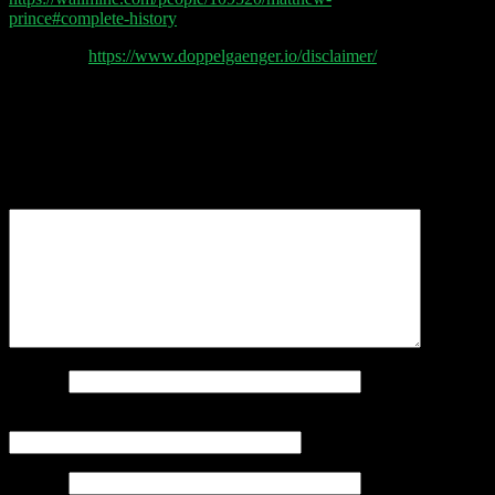
prince#complete-history
Disclaimer
https://www.doppelgaenger.io/disclaimer/
Schreibe einen Kommentar
Deine E-Mail-Adresse wird nicht veröffentlicht.
Erforderliche Felder sind mit
*
markiert
Kommentar
*
Name
*
E-Mail-Adresse
*
Website