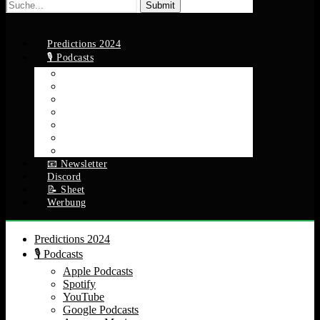
Suche
nach:
Predictions 2024
🎙️ Podcasts
Apple Podcasts
Spotify
YouTube
Google Podcasts
Amazon Music
RSS Feed
Alle Episoden
📧 Newsletter
Discord
📝 Sheet
Werbung
Predictions 2024
🎙️ Podcasts
Apple Podcasts
Spotify
YouTube
Google Podcasts