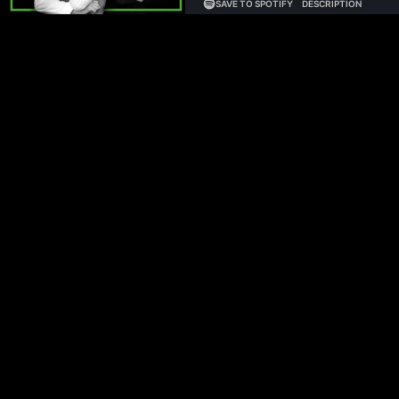
Amazon plant Abbau von 30.000 Corporate-Jobs unter Verweis auf 
API-Marktanteil und erreicht $7 Milliarden ARR. OpenAI fordert 10
bestehen. Wissenschaftler erschaffen rein aus Bots bestehendes Socia
Politik. Simon Desue in Dubai verhaftet wegen Drogenbesitz.
Unterstütze unseren Podcast und entdecke die Angebote unsere
Philipp Glöckler und Philipp Klöckner sprechen heute über:
(00:00:00) Eurowings KI-Agent Charlie
(00:04:48) Meta: Erfolglosigkeit trotz $85 Mrd KI-Investitionen
(00:11:06) Amazon: Corporate-Layoffs angekündigt
(00:14:13) Amazon Warehouse-Automation
(00:18:39) Rivian streicht Jobs wegen wegfallender Tax Credits