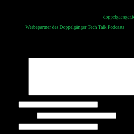
📧 Abonniere jetzt den Doppelgänger Newsletter auf
⁠⁠⁠⁠⁠ doppelgaenger.io
👋 Aktuelle
⁠⁠⁠⁠⁠ Werbepartner des Doppelgänger Tech Talk Podcasts⁠⁠⁠⁠⁠
, uns
Schreibe einen Kommentar
Deine E-Mail-Adresse wird nicht veröffentlicht.
Erforderliche Felder 
Kommentar
*
Name
*
E-Mail-Adresse
*
Website