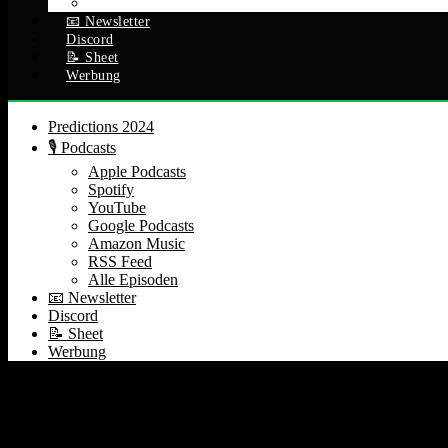
Alle Episoden
📧 Newsletter
Discord
📝 Sheet
Werbung
Predictions 2024
🎙️ Podcasts
Apple Podcasts
Spotify
YouTube
Google Podcasts
Amazon Music
RSS Feed
Alle Episoden
📧 Newsletter
Discord
📝 Sheet
Werbung