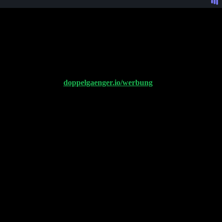
KI-Effizienzgewinne. Anthropic überholt OpenAI im B2B-Markt mit 3
0 Gigawatt neue Energiekapazität jährlich in USA, um gegen China zu
l Network. Elon Musks Grokipedia launched mit subtiler rechter Bias-
r Werbepartner auf
doppelgaenger.io/werbung
. Vielen Dank!