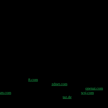
ar
n KI-Initiativen –
ft.com
Amazon plant bis zu 30.000
ert werden – 7 neue Konnektoren –
zdnet.com
OpenAI: USA braucht
ng von ChatGPTs Antworten in sensiblen Gesprächen –
openai.com
ism.com
Anthropic: Besseres Geschäft als OpenAI? –
wsj.com
Elon
Todesstrafe für Simon Desue in Dubai? –
taz.de