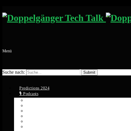
Menü
Suche nach:
Predictions 2024
🎙️ Podcasts
Apple Podcasts
Spotify
YouTube
Google Podcasts
Amazon Music
RSS Feed