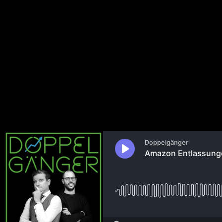
Amazon Entlassungen, Anthropi
nur aus Bots #505
29. Oktober 2025