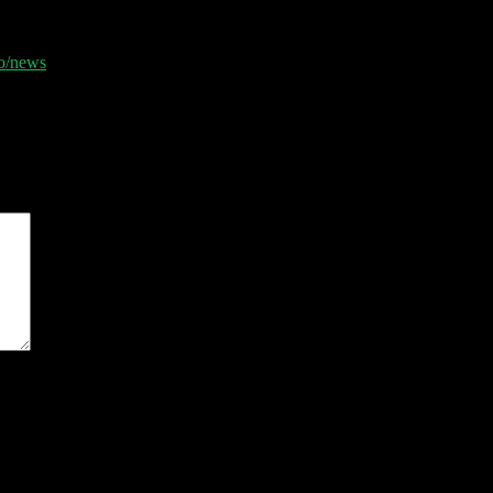
/news⁠⁠⁠⁠⁠
und erhalte jeden Montag die relevanten News der Woche 📧
er Sheet und der Disclaimer 👋
sind mit
*
markiert