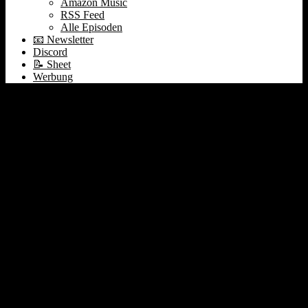
Amazon Music
RSS Feed
Alle Episoden
📧 Newsletter
Discord
📝 Sheet
Werbung
Claude & Chinesische
Hacker | Christian
Lindner als Autohändler
| Amazon Leo #510