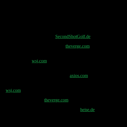
(01:18:07) Waymo Highways & Elon Time
Shownotes
Second Shot Merch gibts auf
SecondShotGolf.de
Project Kuiper wird Amazon Leo–
theverge.com
Chinesische Hacker nutzten Claude AI für
Cyberangriffe –
wsj.com
Grok und Gemini als weniger voreingenommen
angesehen als ChatGPT, Anthropic –
axios.com
KI-Coding-Startup Cursor jetzt $29,3 Milliarden wert
–
wsj.com
Google AI Shopping –
theverge.com
Idealo-Verfahren: Schaden durch Google –
heise.de
Google von neuer EU-Untersuchung wegen
Nachrichten-Suchmissbrauchs betroffen –