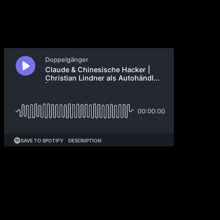
15. November 2025
Anthropic meldet chinesische Hacker-Angriffe via
Claude auf 30+ Targets, zeigt Dual-Use-Problem von
KI-Coding-Tools. Amazon Projekt Kuiper wird zu
Amazon Leo, greift Starlink mit Satelliten-Internet an,
Bullencase für Medienimperium vs. schrumpfender
Markt. Anthropic veröffentlicht Even-handedness-
Test: Gemini 2.5 Pro führt mit 97%, Grok