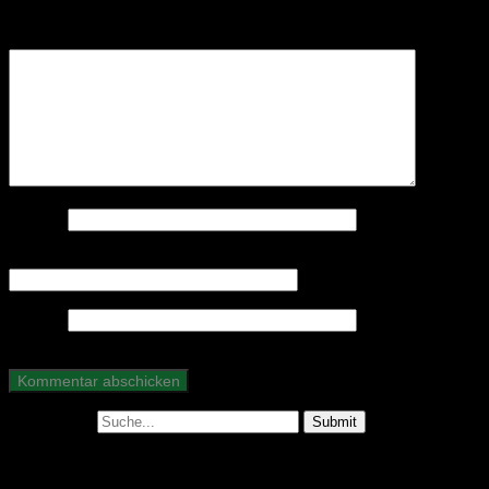
Erforderliche Felder sind mit
*
markiert
Kommentar
*
Name
*
E-Mail-Adresse
*
Website
Suche nach:
Abonniere unseren Podcast