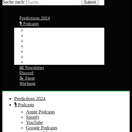
Suche nach:
Predictions 2024
🎙️ Podcasts
Apple Podcasts
Spotify
YouTube
Google Podcasts
Amazon Music
RSS Feed
Alle Episoden
📧 Newsletter
Discord
📝 Sheet
Werbung
Predictions 2024
🎙️ Podcasts
Apple Podcasts
Spotify
YouTube
Google Podcasts