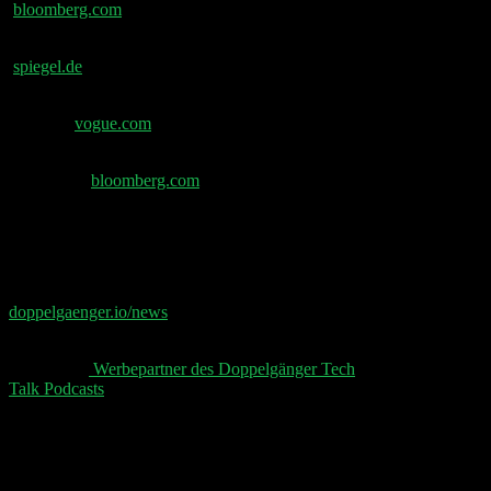
bloomberg.com
Christian Lindner wird Gebrauchtwagenhändler –
spiegel.de
Apple und Issey Miyake vereinen sich für iPhone-
Tasche –
vogue.com
Waymo startet fahrerlose Robotaxis auf Autobahnen in
den USA –
bloomberg.com
📧 Abonniere jetzt den Doppelgänger Newsletter auf
doppelgaenger.io/news⁠⁠⁠⁠⁠
und erhalte jeden Montag die
relevanten News der Woche 📧
👋 Aktuelle
⁠⁠⁠⁠⁠ Werbepartner des Doppelgänger Tech
Talk Podcasts⁠⁠⁠⁠⁠
, unser Sheet und der Disclaimer 👋
Schreibe einen Kommentar
Deine E-Mail-Adresse wird nicht veröffentlicht.