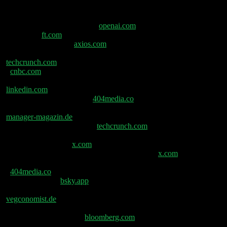
Shownotes
Umsatz Compute Blogpost –
openai.com
ChatGPT
Werbung –
ft.com
OpenAI plant erstes Gerät 2026,
sagt Führungskraft. –
axios.com
Musk fordert bis zu
$134B von OpenAI trotz $700B Vermögen –
techcrunch.com
Cloudflare erwirbt AI Human Native
–
cnbc.com
Diese Woche starb ALARA in den USA.
Unsere Jobs wurden gefährlicher. –
linkedin.com
Instagram KI-Influencer verleumden
Promis mit Sexskandalen –
404media.co
Elon Musk
und Ashley St. Clair: Influencerin verklagt xAI. –
manager-magazin.de
Threads überholt X bei
täglichen mobilen Nutzern –
techcrunch.com
Elon
Musk: „Der Colossus 2 Supercomputer für @Grok ist
jetzt betriebsbereit. –
x.com
Aakash Gupta auf X:
„xAI ignorierte Regeln, besiegte Konkurrenz. –
x.com
ELITE‘: Die Palantir-App, die ICE für Razzien nutzt
–
404media.co
AFP-Nachrichtenagentur
(@en.afp.com) –
bsky.app
Beyond Meat führt
überraschend ein veganes Proteingetränk ein. –
vegconomist.de
China vertieft Untersuchung gegen
PDD nach Handgreiflichkeiten mit
Regulierungsbehörden –
bloomberg.com
ClickHouse
erhält 400 Millionen US-Dollar, übernimmt Langfuse