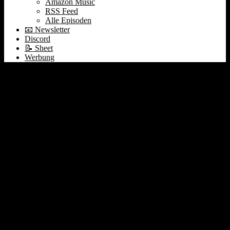
Amazon Music
RSS Feed
Alle Episoden
📧 Newsletter
Discord
📝 Sheet
Werbung
Erbschaftssteuer-Reform
| OpenAI: 10 Gigawatt =
100 Mrd. Umsatz? | USA
lockern Strahlenschutz |
Clickhouse kauft