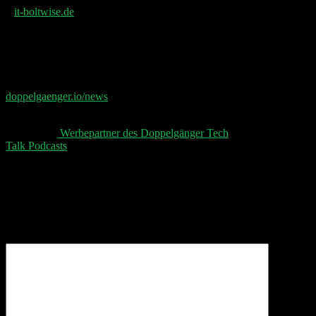
–
it-boltwise.de
📧 Abonniere jetzt den Doppelgänger Newsletter auf
doppelgaenger.io/news⁠⁠⁠⁠⁠
und erhalte jeden Montag die
relevanten News der Woche 📧
👋 Aktuelle
⁠⁠⁠⁠⁠ Werbepartner des Doppelgänger Tech
Talk Podcasts⁠⁠⁠⁠⁠
, unser Sheet und der Disclaimer 👋
Schreibe einen Kommentar
Deine E-Mail-Adresse wird nicht veröffentlicht.
Erforderliche Felder sind mit
*
markiert
Kommentar
*