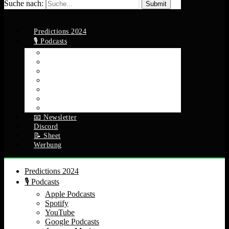
Suche nach:
Predictions 2024
🎙️ Podcasts
Apple Podcasts
Spotify
YouTube
Google Podcasts
Amazon Music
RSS Feed
Alle Episoden
📧 Newsletter
Discord
📝 Sheet
Werbung
Predictions 2024
🎙️ Podcasts
Apple Podcasts
Spotify
YouTube
Google Podcasts