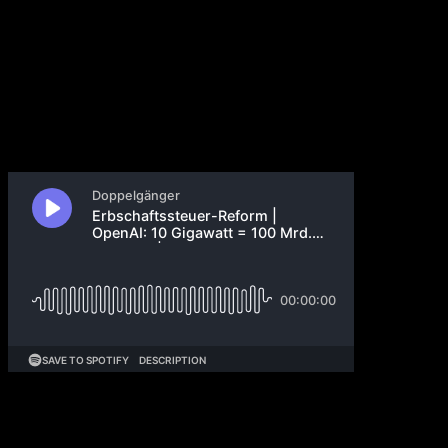
Langfuse #529
21. Januar 2026
Pip erklärt, warum Milliardäre nur 0,1%
Erbschaftssteuer zahlen – und warum Erbschaftssteuer
keine „Doppelbesteuerung“ ist. OpenAI-CFO Sarah