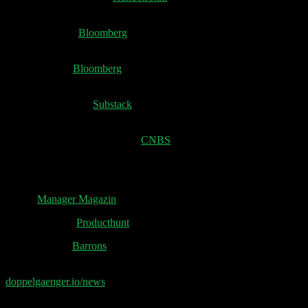
Goldman: US-Aktienrückkäufe sollen 2025 1 Billion
Dollar erreichen
Bloomberg
Meta plant Brillen der Marke Oakley, erforscht Uhren
und Kopfhörer
Bloomberg
Die Rolle von Elon Musk und X bei der Einmischung
in die Wahlen 2024
Substack
Präsident Donald Trump sagt, er werde „eine sofortige
Senkung der Zinssätze fordern
CNBS
Investor und Politvermittler: Christian Angermayer –
riskante Deals im Zeichen von Donald
Trump
Manager Magazin
Operator Demo
Producthunt
Meta legt nach
Barrons
📧 Abonniere jetzt den Doppelgänger Newsletter auf
doppelgaenger.io/news
und erhalte jeden Montag die
relevanten News der Woche 📧