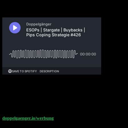
Lohnen sich Startup Equity Programme für einfacher
Angestellte? Was hält Philipp Klöckner von der $500
Milliarden Stargate Partnerschaft? Wieso sind
Aktienrückkäufe schlecht für Trump? Was machen wir
die nächsten vier Jahre nur?
Entdecke die Angebote unserer Werbepartner auf
doppelgaenger.io/werbung
. Vielen Dank!
Philipp Glöckler und Philipp Klöckner sprechen heute