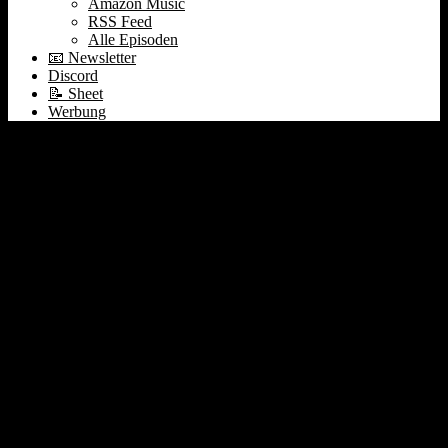
Amazon Music
RSS Feed
Alle Episoden
📧 Newsletter
Discord
📝 Sheet
Werbung
ESOPs | Stargate |
Buybacks | Pips Coping
Strategie #426
25. Januar 2025