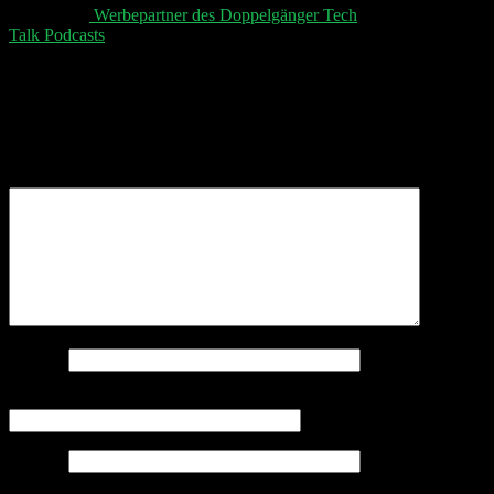
👋 Aktuelle
Werbepartner des Doppelgänger Tech
Talk Podcasts
, unser Sheet und der Disclaimer 👋
Schreibe einen Kommentar
Deine E-Mail-Adresse wird nicht veröffentlicht.
Erforderliche Felder sind mit
*
markiert
Kommentar
*
Name
*
E-Mail-Adresse
*
Website