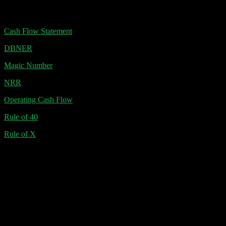
CPO – Cost-per-Order
Cash Flow Statement
– Kapitalflussrechnung
DBNER
– Dollar-Based Net Expansion Rate
Magic Number
NRR
– Net Revenue Retention
Operating Cash Flow
Rule of 40
Rule of X
Glossar
Gross Profit
IPO – Initial Public Offering
Operating Expenses
Operating Leverage