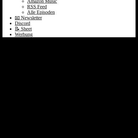
Amazon Music
RSS Feed
Alle Episoden
📧 Newsletter
Discord
📝 Sheet
Werbung
Im
Doppelgänger TechTalk Podcast
, werdet ihr
Philipp Glöckler und Philipp Pip Klöckner immer
wieder bestimmte
Kennzahlen und Abkürzungen
benutzen hören. Hier erklären wir die wichtigsten
Kennzahlen, KPIs, Fach-Termini und Metriken aus
eCommerce, Finanzen und Produkt-Entwicklung,
damit es Euch leichter fällt den Diskussionen zu
folgen:
CAC – Customer Acquisition Cost
CLV – Customer Lifetime Value
CPA – Cost-per-Acquisition
CPC – Cost-per-Click
CPM – Cost-per-Mille