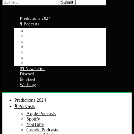
Suche
nach:
Predictions 2024
🎙️ Podcasts
Apple Podcasts
Spotify
YouTube
Google Podcasts
Amazon Music
RSS Feed
Alle Episoden
📧 Newsletter
Discord
📝 Sheet
Werbung
Predictions 2024
🎙️ Podcasts
Apple Podcasts
Spotify
YouTube
Google Podcasts