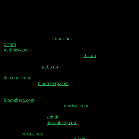
(00:59:07) Google AI Krebs-Durchbruch
Shownotes
OpenAI bildet Expertenrat zur Stärkung der
Sicherheitsmaßnahmen –
cnbc.com
Sam Altman–
x.com
Netflix startet Podcasts mit Spotify-Deal –
nytimes.com
OpenAI plant fünfjährigen
Geschäftsplan für $1 Billion Ausgaben –
ft.com
Deel
steigert Bewertung auf 17 Mrd. USD trotz
Spionageskandal –
on.ft.com
Microsoft:
Sprachsteuerung und KI-Kontrolle für PCs –
theverge.com
Anthropics KI-Prinzipien als Ziel des
Weißen Hauses –
bloomberg.com
Uber bietet US-
Fahrern die Möglichkeit, durch Aufgaben wie das
Hochladen von Menüs Geld zu verdienen. –
bloomberg.com
Über 50 Prozent des Internets ist jetzt
KI-Müll, neue Daten zeigen –
futurism.com
„Arc de
Trump“: US-Präsident plant Monument zum 250.
Unabhängigkeitstag –
zeit.de
TSMC hebt Prognose an
für KI-„Megatrend“ –
bloomberg.com
Gouverneur
Newsom kündigt erschwingliches CalRx®-Insulin für
11 $ an –
gov.ca.gov
KI-Modell enthüllt neue