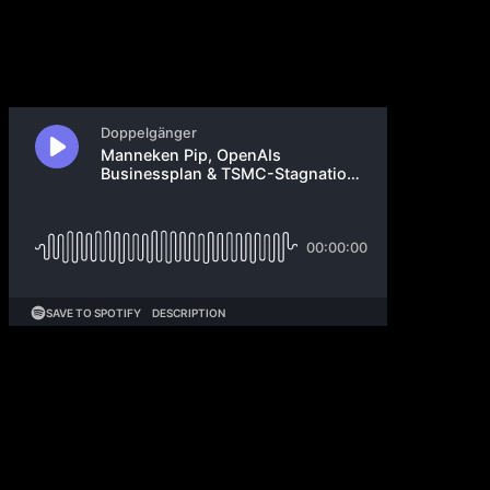
18. Oktober 2025
OpenAI gründet Expert Council für Well-being und
AI nach FTC-Anfrage zu Mental-Health-Problemen.
ChatGPT plant Erotik-Modus für verifizierte
Erwachsene ab Dezember. Netflix und Spotify starten
Podcast-Kooperation mit Bill Simmons. OpenAI
erstellt nachträglich 5-Jahres-Businessplan für $1
Billion Ausgaben. Deel erreicht $17 Milliarden