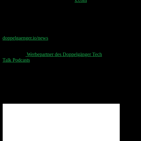
Hypothese zur Krebsbekämpfung –
x.com
📧 Abonniere jetzt den Doppelgänger Newsletter auf
doppelgaenger.io/news⁠⁠⁠⁠⁠
und erhalte jeden Montag die
relevanten News der Woche 📧
👋 Aktuelle
⁠⁠⁠⁠⁠ Werbepartner des Doppelgänger Tech
Talk Podcasts⁠⁠⁠⁠⁠
, unser Sheet und der Disclaimer 👋
Schreibe einen Kommentar
Deine E-Mail-Adresse wird nicht veröffentlicht.
Erforderliche Felder sind mit
*
markiert
Kommentar
*