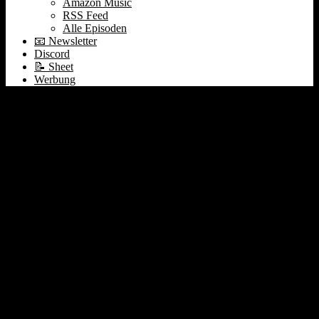
Amazon Music
RSS Feed
Alle Episoden
📧 Newsletter
Discord
📝 Sheet
Werbung
Manneken Pip, OpenAIs
Businessplan & TSMC-
Stagnation trotz AI-
Hype? #502