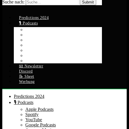
Suche nach:
Predictions 2024
🎙️ Podcasts
Apple Podcasts
Spotify
YouTube
Google Podcasts
Amazon Music
RSS Feed
Alle Episoden
📧 Newsletter
Discord
📝 Sheet
Werbung
Predictions 2024
🎙️ Podcasts
Apple Podcasts
Spotify
YouTube
Google Podcasts