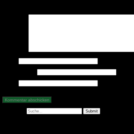
Deine E-Mail-Adresse wird nicht veröffentlicht.
Erforderliche Felder 
Kommentar
*
Name
*
E-Mail-Adresse
*
Website
Suche nach: