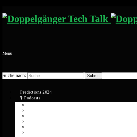
Menü
Suche nach:
Predictions 2024
🎙️ Podcasts
Apple Podcasts
Spotify
YouTube
Google Podcasts
Amazon Music
RSS Feed