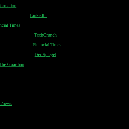
formation
 an Sichtbarkeit
LinkedIn
ncial Times
he und Android ein
TechCrunch
 Maschen zu fallen
Financial Times
Elon Musks Starlink
Der Spiegel
The Guardian
o/news
und erhalte jeden Montag die relevanten News der Woche 📧
er Sheet und der Disclaimer 👋