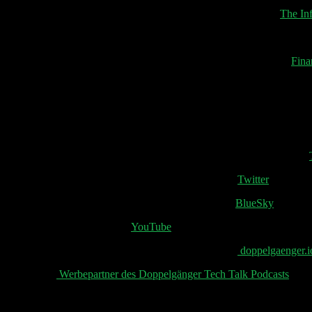
Amazon unterbietet Nvidia mit aggressiven AI-Chip-Rabatten
The In
Johannes Beus: Google Core Update: Foren & Communities verlieren
Brüssel geht trotz Trump-Drohung gegen Google und Apple vor
Fina
Google führt neue Funktionen für das Gesundheitswesen für die Suc
1,4 Milliarden Dollar sind selbst für Tesla eine Menge, um durch die
Satellit statt Glasfaser: US-Regierung plant Milliardenförderung für 
Wert von Elon Musks X „steigt auf 44 Milliarden Dollar Kaufpreis“.
Russland bespricht Raumfahrtkooperation mit Musk
Twitter
Elon Musk hatte ein „All Hands“ Meeting bei Tesla
BlueSky
Tesla fährt durch eine Wand
YouTube
📧 Abonniere jetzt den Doppelgänger Newsletter auf
doppelgaenger.i
👋 Aktuelle
Werbepartner des Doppelgänger Tech Talk Podcasts
, uns
Schreibe einen Kommentar