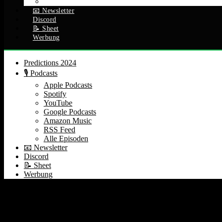
Alle Episoden
📧 Newsletter
Discord
📝 Sheet
Werbung
Predictions 2024
🎙️ Podcasts
Apple Podcasts
Spotify
YouTube
Google Podcasts
Amazon Music
RSS Feed
Alle Episoden
📧 Newsletter
Discord
📝 Sheet
Werbung