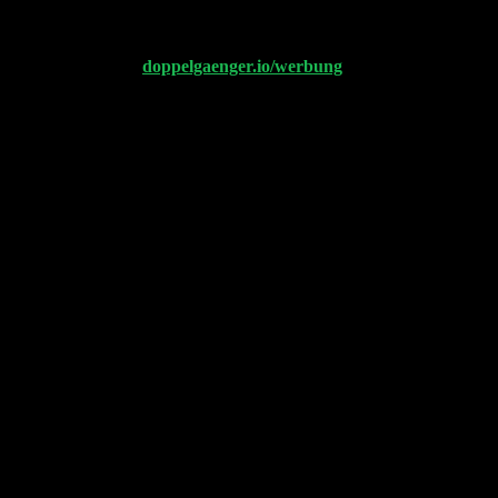
ner shortet Pinduoduo. Dazu wird noch die Summe des Komoot Exits
uchhaltung und dass X wieder 44 Milliarden wert ist.
r Werbepartner auf
doppelgaenger.io/werbung
. Vielen Dank!