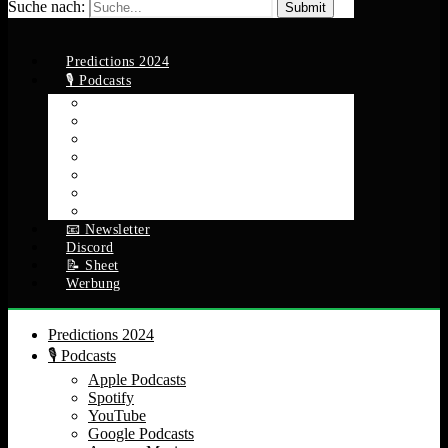
Suche nach:
Predictions 2024
🎙️ Podcasts
Apple Podcasts
Spotify
YouTube
Google Podcasts
Amazon Music
RSS Feed
Alle Episoden
📧 Newsletter
Discord
📝 Sheet
Werbung
Predictions 2024
🎙️ Podcasts
Apple Podcasts
Spotify
YouTube
Google Podcasts