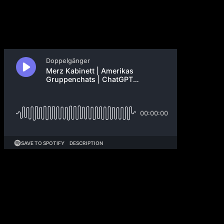
30. April 2025
Karsten Wildberger wird Digitalminister. Amazons
Project Kuiper nimmt Kurs auf den Kampf mit Elon
Musks Starlink, während ChatGPTs neue Shopping-
Funktionen Googles Dominanz im Online-Einkauf
herausfordern könnten. Temu weist Importgebühren
aus. DeepMind-Mitarbeiter wehren sich gegen
Verteidigungsabkommen und das chinesische Startup