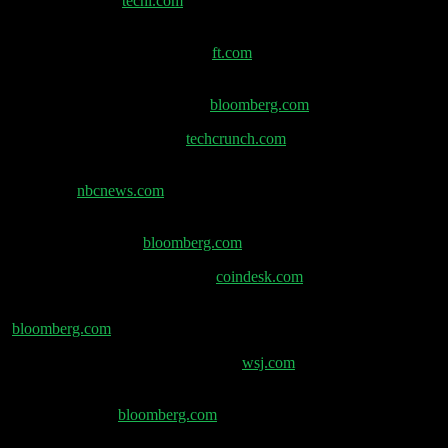
in erster Woche –
techi.com
DeepMind-Mitarbeiter in UK wollen sich
gewerkschaftlich organisieren –
ft.com
Chinesisches KI-Startup Manus erhält Finanzierung
bei 500 Millionen Bewertung –
bloomberg.com
xAI $120Mrd Bewertung –
techcrunch.com
Bezos-unterstützte Slate Auto enthüllt erschwinglichen
Pick-Up –
nbcnews.com
Nur Google kann Chrome betreiben, sagt Browser-
Chefin vor Gericht –
bloomberg.com
Stripe testet Stablecoin Projekt –
coindesk.com
Metas kommende Smart Glasses für über 1.000 $ –
bloomberg.com
Huawei entwickelt neuen KI-Chip –
wsj.com
Deliveroo-Aktien steigen nach Übernahmeangebot
von DoorDash –
bloomberg.com