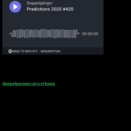
#420 Wir schauen in die Glaskugel und machen
Vorhersagen für 2025.
Entdecke die Angebote unserer Werbepartner auf
doppelgaenger.io/werbung
. Vielen Dank!
Philipp Glöckler und Philipp Klöckner sprechen heute
über:
(00:00:00) Newsletter Review
(00:09:45) Philipp Glöckler’s Predictions 2025
(00:43:35) Philipp Klöckner’s Predictions 2025