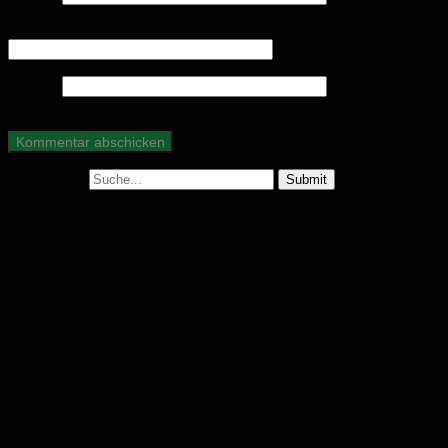
E-Mail-Adresse
*
Website
Suche nach:
Abonniere unseren Podcast