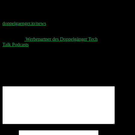
Shownotes
📧 Abonniere jetzt den Doppelgänger Newsletter auf
doppelgaenger.io/news
und erhalte jeden Montag die
relevanten News der Woche 📧
👋 Aktuelle
Werbepartner des Doppelgänger Tech
Talk Podcasts
, unser Sheet und der Disclaimer 👋
Schreibe einen Kommentar
Deine E-Mail-Adresse wird nicht veröffentlicht.
Erforderliche Felder sind mit
*
markiert
Kommentar
*
Name
*