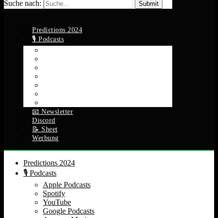
Suche nach:
Predictions 2024
🎙️ Podcasts
Apple Podcasts
Spotify
YouTube
Google Podcasts
Amazon Music
RSS Feed
Alle Episoden
📧 Newsletter
Discord
📝 Sheet
Werbung
Predictions 2024
🎙️ Podcasts
Apple Podcasts
Spotify
YouTube
Google Podcasts