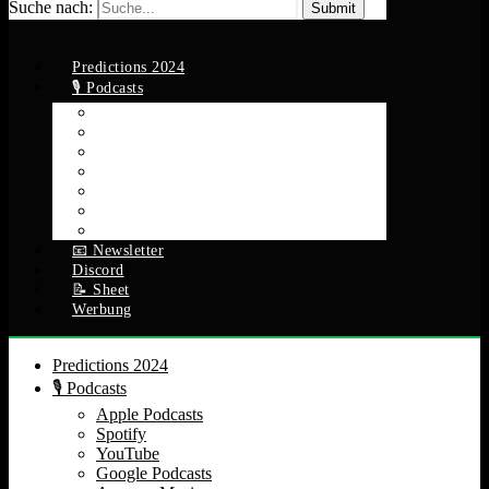
Suche nach:
Predictions 2024
🎙️ Podcasts
Apple Podcasts
Spotify
YouTube
Google Podcasts
Amazon Music
RSS Feed
Alle Episoden
📧 Newsletter
Discord
📝 Sheet
Werbung
Predictions 2024
🎙️ Podcasts
Apple Podcasts
Spotify
YouTube
Google Podcasts