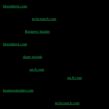
Einer der besten Hacker des Landes ist ein KI-Bot –
bloomberg.com
Meta fügt KI-gestützte Zusammenfassungen zu
WhatsApp hinzu –
techcrunch.com
Meta im KI-Wettbewerb: WhatsApp als Chatbot-
Schlachtfeld –
Business Insider
Meta plant Übernahme von AI-Startup PlayAI –
bloomberg.com
Aussetzung des DMA? – Sorge vor EU-USA
Kuhhandel –
share.google
Teslas europäische Verkaufszahlen sinken fünften
Monat in Folge –
on.ft.com
Reddit verspricht menschlich zu bleiben –
on.ft.com
Krypto-Besitz könnte Hypotheken erleichtern –
businessinsider.com
Da KI den Suchverkehr reduziert, startet Google
Offerwall zur Umsatzsteigerung –
techcrunch.com