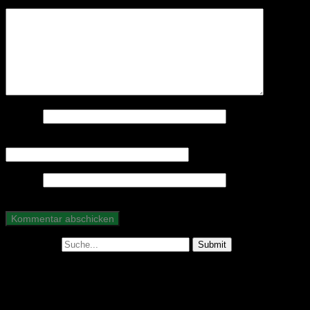
Kommentar
*
Name
*
E-Mail-Adresse
*
Website
Suche nach:
Abonniere unseren Podcast