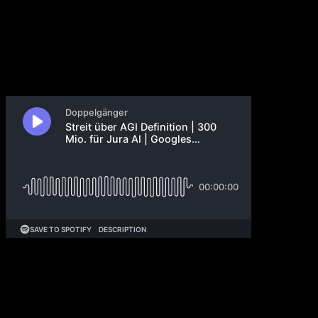
28. Juni 2025
OpenAI und Microsoft ringen um die AGI-Klausel.
Meta lockt Ex-OpenAI-Forscher mit Mega-Boni.
Harvey sammelt 300 Mio. für KI-Juristen. Chinas KI-
Offensive stockt wegen Chip-Embargos. DeepMind
sagt Genfunktionen voraus. Scale-AI-Daten lagen