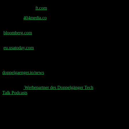
Robert Kennedy stoppt US-Finanzierung für globale
Impfstoffallianz –
ft.com
ICE App –
404media.co
Salesforce-CEO: 30 % der internen Arbeit durch KI –
bloomberg.com
Trump Mobile: Neue Telefone ‚made in America‘ –
eu.usatoday.com
📧 Abonniere jetzt den Doppelgänger Newsletter auf
doppelgaenger.io/news⁠⁠⁠⁠⁠
und erhalte jeden Montag die
relevanten News der Woche 📧
👋 Aktuelle
⁠⁠⁠⁠⁠ Werbepartner des Doppelgänger Tech
Talk Podcasts⁠⁠⁠⁠⁠
, unser Sheet und der Disclaimer 👋
Schreibe einen Kommentar
Deine E-Mail-Adresse wird nicht veröffentlicht.
Erforderliche Felder sind mit
*
markiert