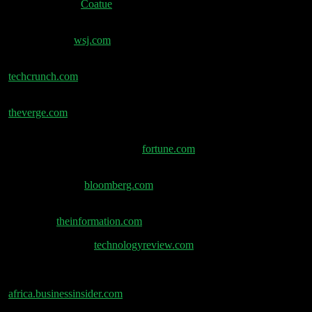
Keynote Deck –
Coatue
OpenAI, Microsoft Konflikt: Intelligenz von KI
entscheidend –
wsj.com
Meta engagiert OpenAI-Forscher für KI-Modelle –
techcrunch.com
Meta gewinnt den Talentwettstreit mit OpenAI –
theverge.com
Harvey erhält $300 Millionen bei $5 Milliarden
Bewertung für juristische KI –
fortune.com
China kurz vor über 100 DeepSeeks, sagt Ex-
Spitzenbeamter –
bloomberg.com
DeepSeeks Fortschritt durch US-Exportkontrollen
gebremst –
theinformation.com
Google Gen Tool –
technologyreview.com
Scale AI: Sensible Kundendaten in öffentlichen
Google-Dokumenten offengelegt –
africa.businessinsider.com