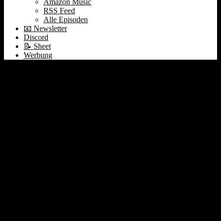
Amazon Music
RSS Feed
Alle Episoden
📧 Newsletter
Discord
📝 Sheet
Werbung
Streit über AGI
Definition | 300 Mio. für
Jura AI | Googles
schlechter Trost für
Publisher #470