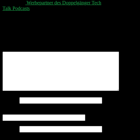
👋 Aktuelle
⁠⁠⁠⁠⁠⁠ Werbepartner des Doppelgänger Tech
Talk Podcasts⁠⁠⁠⁠⁠⁠
, unser Sheet und der Disclaimer 👋
Schreibe einen Kommentar
Deine E-Mail-Adresse wird nicht veröffentlicht.
Erforderliche Felder sind mit
*
markiert
Kommentar
*
Name
*
E-Mail-Adresse
*
Website