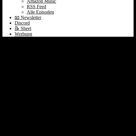
Amazon Music
RSS Feed
Alle Episoden
📧 Newsletter
Discord
📝 Sheet
Werbung
Tech-Selloff erklärt |
Dealer Mark braucht
neuen Stoff | OpenAI
“verschiebt” IPO #574