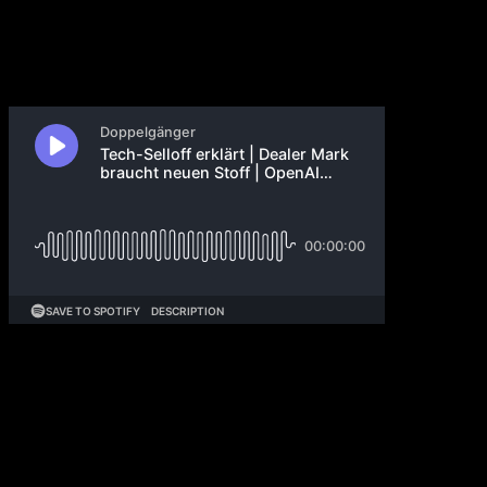
27. Juni 2026
Warum profitieren die Aktienkurse der Hyperscaler
aktuell nicht vom KI-Boom? OpenAI baut zusammen
mit Broadcom seinen ersten eigenen Inferenz-Chip
und verschiebt den geplanten IPO. Claude wächst 75
Prozent bei zahlenden Consumern. Die Trump-
Administration verlangt einen gestaffelten Release von
GPT 5.6. Google verliert mit Adler und Pritzel zwei