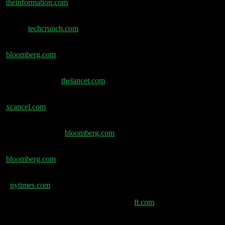
theinformation.com
Claudes Zahlende-Consumer-Basis waechst 75% in
2026 –
techcrunch.com
Google verliert Adler & Pritzel an Anthropic –
bloomberg.com
Lancet: KI-Halluzinationen multiplizieren falsche
Zitate in Papers –
thelancet.com
Azeem Azhar: State of the AI Economy –
xcancel.com
Bloomberg: KI-Nachfrage rechtfertigt Data-Center-
Buildout-Kosten –
bloomberg.com
Meta-Brillen Adventurer, Fury & Kylie Starfire –
bloomberg.com
NYT: Meta entwickelt Prediction-Markt-App „Arena“
–
nytimes.com
Kalshi raised auf $40 Mrd. Bewertung –
ft.com
Zhipu plant Multi-Mrd.-Share-Sale in Hongkong –