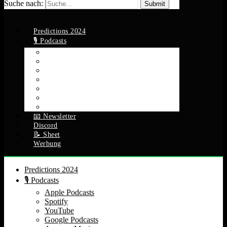
Suche nach:
Predictions 2024
🎙️ Podcasts
Apple Podcasts
Spotify
YouTube
Google Podcasts
Amazon Music
RSS Feed
Alle Episoden
📧 Newsletter
Discord
📝 Sheet
Werbung
Predictions 2024
🎙️ Podcasts
Apple Podcasts
Spotify
YouTube
Google Podcasts