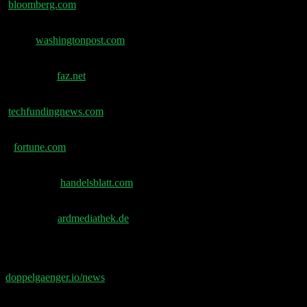
bloomberg.com
Washington Post testet KI-Chatbots auf politischen
Bias –
washingtonpost.com
FAZ: Waymo Germany GmbH in Muenchen
registriert –
faz.net
Finn wird Unicorn mit €140 Mio. Series D –
techfundingnews.com
Taktile raised $110 Mio. von Goldman Sachs & Tiger
–
fortune.com
Handelsblatt: VC Judith Dada wird Co-CEO bei
Langdock –
handelsblatt.com
ARD-Doku „Die Wahrheit ueber Google“ (nicht
gesendet) –
ardmediathek.de
📧 Abonniere jetzt den Doppelgänger Newsletter auf
doppelgaenger.io/news⁠⁠⁠⁠⁠⁠
und erhalte jeden Montag die
relevanten News der Woche 📧