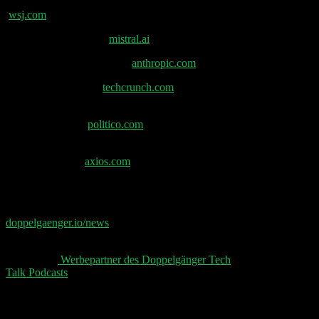
Sam Altman über das geheime Gerät mit Jony Ive –
wsj.com
Devstral | Mistral KI –
mistral.ai
Einführung von Claude 4 –
anthropic.com
Claude Erpressung –
techcrunch.com
Warum ist Elon Musk aus dem Rampenlicht
verschwunden? –
politico.com
Trump überrumpelt Südafrikas Präsidenten mit Video
im Oval Office –
axios.com
📧 Abonniere jetzt den Doppelgänger Newsletter auf
doppelgaenger.io/news⁠⁠⁠⁠⁠
und erhalte jeden Montag die
relevanten News der Woche 📧
👋 Aktuelle
⁠⁠⁠⁠⁠ Werbepartner des Doppelgänger Tech
Talk Podcasts⁠⁠⁠⁠⁠
, unser Sheet und der Disclaimer 👋
Schreibe einen Kommentar