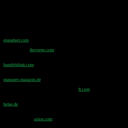
(00:53:00) Musk Politik Rückzug
Shownotes
Google führt AI-Modus für alle in den USA ein –
engadget.com
Android XR –
theverge.com
KI: Statista liefert Daten für Copilot und Chatbots –
handelsblatt.com
SAP und Celonis: Kampf um Milliardenmarkt –
manager-magazin.de
Jensen Huang China Ausfuhrkontrollen –
ft.com
Agentisches Web: Microsofts KI-Internet-Vision –
heise.de
Apple-Veteran Jony Ive schließt $6,5 Milliarden Deal
mit OpenAI ab –
axios.com