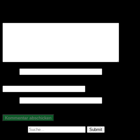
Deine E-Mail-Adresse wird nicht veröffentlicht.
Erforderliche Felder sind mit
*
markiert
Kommentar
*
Name
*
E-Mail-Adresse
*
Website
Suche nach: