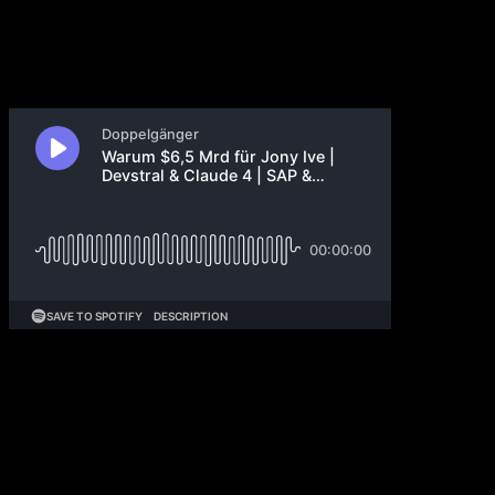
24. Mai 2025
Jony Ive, die Apple-Designlegende, schließt sich
OpenAI an. Googles AI beeindruckt Pip. Statista
liefert künftig Daten für KI-Anwendungen. Der
Konflikt zwischen SAP und Celonis spitzt sich zu. Ein
Sicherheitsbericht offenbart beunruhigende
Erpressungstendenzen des KI-Modells Claude Opus
4. Warum hält sich Elon Musk derzeit aus der