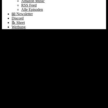
Amazon Music
RSS Feed
Alle Episoden
📧 Newsletter
Discord
📝 Sheet
Werbung
Warum $6,5 Mrd für
Jony Ive | Devstral &
Claude 4 | SAP &
Celonis #460