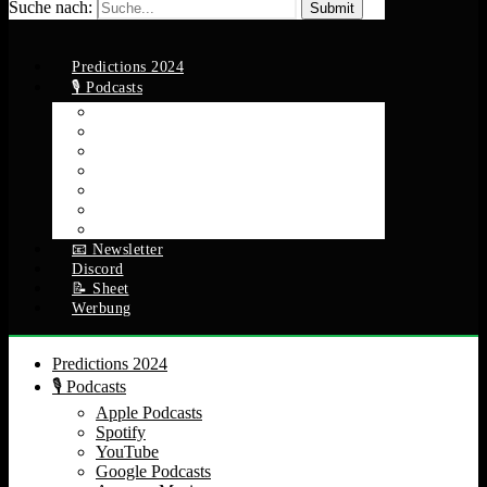
Suche nach:
Predictions 2024
🎙️ Podcasts
Apple Podcasts
Spotify
YouTube
Google Podcasts
Amazon Music
RSS Feed
Alle Episoden
📧 Newsletter
Discord
📝 Sheet
Werbung
Predictions 2024
🎙️ Podcasts
Apple Podcasts
Spotify
YouTube
Google Podcasts