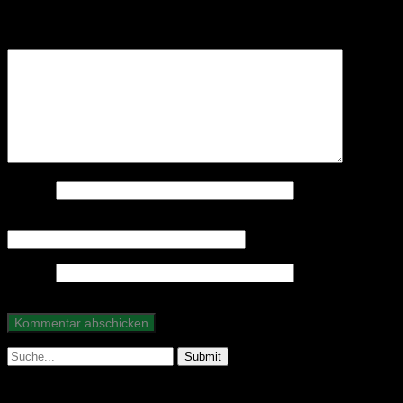
Erforderliche Felder sind mit
*
markiert
Kommentar
*
Name
*
E-Mail-Adresse
*
Website
Suche
nach: