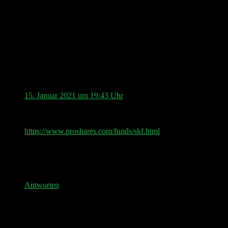
1 comments on “
#028 Inflation | Apple Payment |
Cisco | Spotify + Breaker | Clubhouse App | Agora
| Capitol | Grundeinkommen
”
Andreas
sagt:
15. Januar 2021 um 19:43 Uhr
Würde mich in einer der nächsten Folgen mal
interessieren was der @pip_net von
https://www.proshares.com/funds/skf.html
hält
und ob er ein paar Tips hat welche Positionen
man aufbauen sollte wenn man davon ausgeht
das demnächst jemand die heisse Nadel an den
Ballon hält.
Antworten
Schreibe einen Kommentar
Deine E-Mail-Adresse wird nicht veröffentlicht.