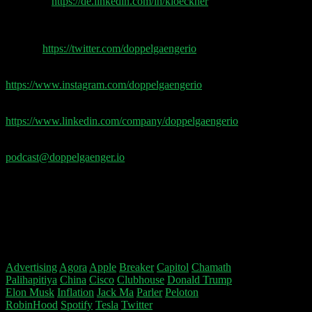
LinkedIn:
https://de.linkedin.com/in/kloeckner
Doppelgänger
Twitter:
https://twitter.com/doppelgaengerio
Instagram:
https://www.instagram.com/doppelgaengerio
LinkedIn:
https://www.linkedin.com/company/doppelgaengerio
Feedback und Fragen gerne an
podcast@doppelgaenger.io
Falls ihr uns auch Wein schicken wollt, bitte an
folgende Adresse:
Doppelgänger Podcast,
c/o tricargo eG,
Waidmannstraße 12,
22769 Hamburg
Advertising
Agora
Apple
Breaker
Capitol
Chamath
Palihapitiya
China
Cisco
Clubhouse
Donald Trump
Elon Musk
Inflation
Jack Ma
Parler
Peloton
RobinHood
Spotify
Tesla
Twitter