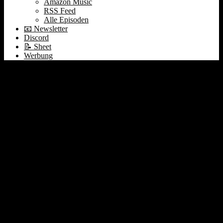
Amazon Music
RSS Feed
Alle Episoden
📧 Newsletter
Discord
📝 Sheet
Werbung
#028 Inflation | Apple
Payment | Cisco | Spotify
+ Breaker | Clubhouse
App | Agora | Capitol |
Grundeinkommen