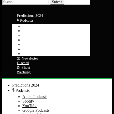
Suche
nach:
Predictions 2024
🎙️ Podcasts
Apple Podcasts
Spotify
YouTube
Google Podcasts
Amazon Music
RSS Feed
Alle Episoden
📧 Newsletter
Discord
📝 Sheet
Werbung
Predictions 2024
🎙️ Podcasts
Apple Podcasts
Spotify
YouTube
Google Podcasts