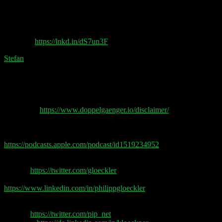
and conversations with strangers and experts in all
different fields (but also people you know, since you
can invite them). So far the whole app is invite-only.
Philipp created an Airtable form to signup if you need
an invite:
https://lnkd.in/dS7un3F
Stefan
: Ich fand bis jetzt alles Folgen richtig gut
obwohl ich normalerweise auch bei 60min aussteige.
Macht weiter so!
Doppelgänger Tech Talk Podcast
Disclaimer
https://www.doppelgaenger.io/disclaimer/
Wir freuen uns über jede Bewertung auf Apple
Podcast:
https://podcasts.apple.com/podcast/id1519234952
Philipp Glöckler
Twitter:
https://twitter.com/gloeckler
LinkedIn:
https://www.linkedin.com/in/philippgloeckler
Philipp Klöckner (aka. Pip)
Twitter:
https://twitter.com/pip_net