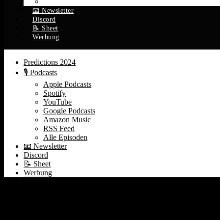
Alle Episoden
📧 Newsletter
Discord
📝 Sheet
Werbung
Predictions 2024
🎙️ Podcasts
Apple Podcasts
Spotify
YouTube
Google Podcasts
Amazon Music
RSS Feed
Alle Episoden
📧 Newsletter
Discord
📝 Sheet
Werbung
Predictions 2024
Das Wichtigste zuerst: